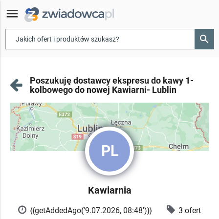
menu
search
▾
Poszukuję dostawcy ekspresu do kawy 1-
kolbowego do nowej Kawiarni- Lublin
PL
Kawiarnia
{{getAddedAgo('9.07.2026, 08:48')}}
3 ofert