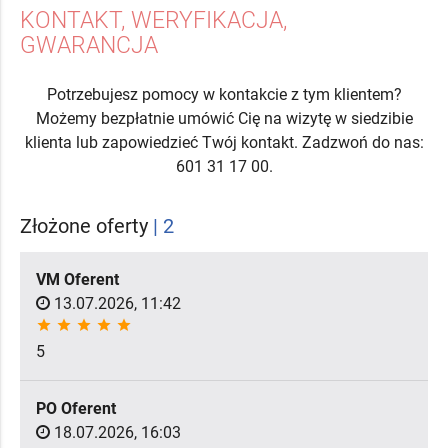
KONTAKT, WERYFIKACJA,
GWARANCJA
Potrzebujesz pomocy w kontakcie z tym klientem?
Możemy bezpłatnie umówić Cię na wizytę w siedzibie
klienta lub zapowiedzieć Twój kontakt. Zadzwoń do nas:
601 31 17 00.
Złożone oferty
| 2
VM Oferent
13.07.2026, 11:42
star
star
star
star
star
5
PO Oferent
18.07.2026, 16:03