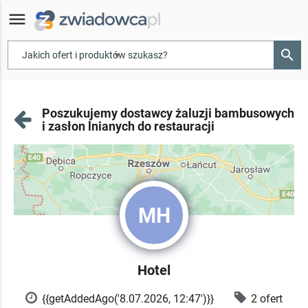
menu
search
▾
Poszukujemy dostawcy żaluzji bambusowych
i zasłon lnianych do restauracji
MH
Hotel
{{getAddedAgo('8.07.2026, 12:47')}}
2 ofert