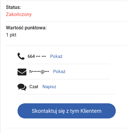
Status:
Zakończony
Wartość punktowa:
1 pkt
664 ••• •••
Pokaż
h••••••@•••
Pokaż
Czat
Napisz
Skontaktuj się z tym Klientem