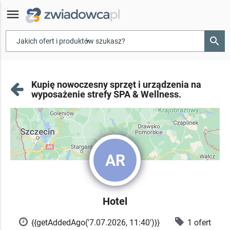
menu
search
▾
Kupię nowoczesny sprzęt i urządzenia na
wyposażenie strefy SPA & Wellness.
AR
Hotel
{{getAddedAgo('7.07.2026, 11:40')}}
1 ofert