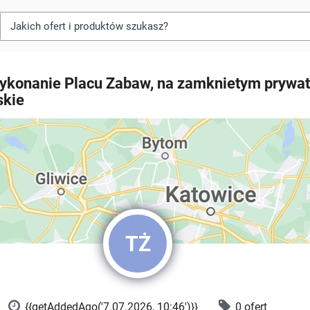
 wykonanie Placu Zabaw, na zamknietym prywa
skie
TŻ
{{getAddedAgo('7.07.2026, 10:46')}}
0 ofert