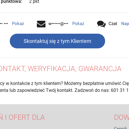
 punktowa:
2 pkt
•• •••
Pokaż
w••••••@•••
Pokaż
Czat
Nap
Skontaktuj się z tym Klientem
ONTAKT, WERYFIKACJA, GWARANCJA
cy w kontakcie z tym klientem? Możemy bezpłatnie umówić Cię
lienta lub zapowiedzieć Twój kontakt. Zadzwoń do nas: 601 31 1
 I OFERT DLA
DOW
Cennik