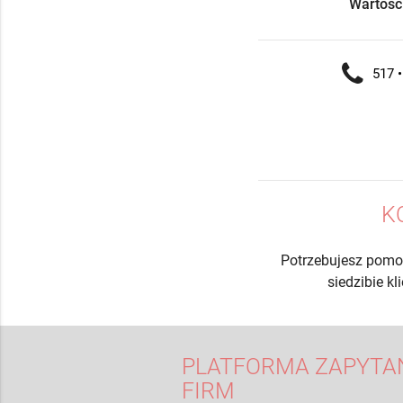
Wartość
517 •
K
Potrzebujesz pomo
siedzibie k
PLATFORMA ZAPYTAŃ
FIRM