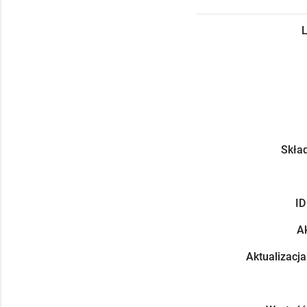
L
Skład
ID
Ak
Aktualizacja