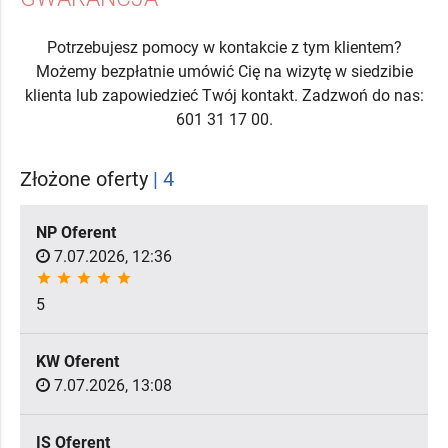
Potrzebujesz pomocy w kontakcie z tym klientem?
Możemy bezpłatnie umówić Cię na wizytę w siedzibie
klienta lub zapowiedzieć Twój kontakt. Zadzwoń do nas:
601 31 17 00.
Złożone oferty
| 4
NP Oferent
7.07.2026, 12:36
star
star
star
star
star
5
KW Oferent
7.07.2026, 13:08
IS Oferent