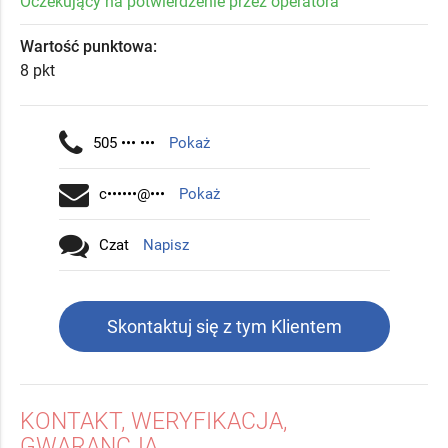
Oczekujący na potwierdzenie przez operatora
Wartość punktowa:
8 pkt
505 ••• •••
Pokaż
c••••••@•••
Pokaż
Czat
Napisz
Skontaktuj się z tym Klientem
KONTAKT, WERYFIKACJA,
GWARANCJA