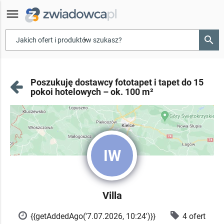
menu
search
▾
Poszukuję dostawcy fototapet i tapet do 15
pokoi hotelowych – ok. 100 m²
IW
Villa
{{getAddedAgo('7.07.2026, 10:24')}}
4 ofert