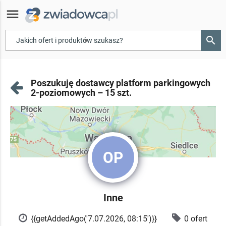
menu
search
▾
Poszukuję dostawcy platform parkingowych
2-poziomowych – 15 szt.
OP
Inne
{{getAddedAgo('7.07.2026, 08:15')}}
0 ofert