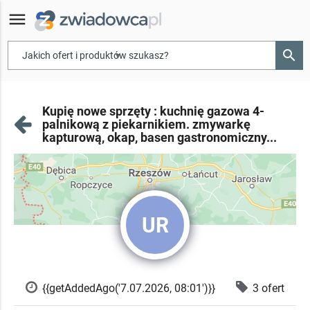
menu
search
▾
Kupię nowe sprzęty : kuchnię gazowa 4-
palnikową z piekarnikiem. zmywarkę
kapturową, okap, basen gastronomiczny...
UR
{{getAddedAgo('7.07.2026, 08:01')}}
3 ofert