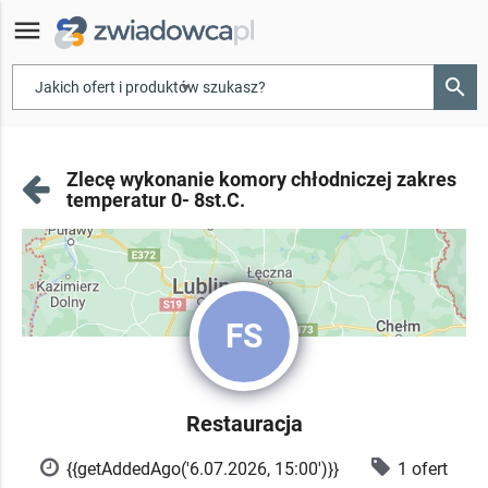
menu
search
▾
Zlecę wykonanie komory chłodniczej zakres
temperatur 0- 8st.C.
FS
Restauracja
{{getAddedAgo('6.07.2026, 15:00')}}
1 ofert