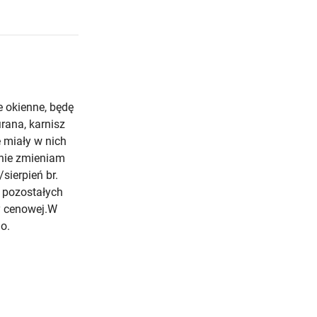
e okienne, będę
rana, karnisz
e miały w nich
nie zmieniam
sierpień br.
w pozostałych
ty cenowej.W
o.