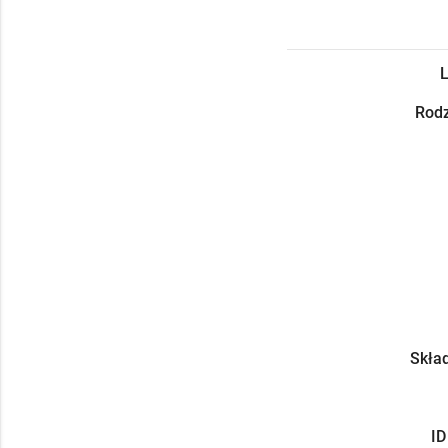
L
Rodz
Skład
ID