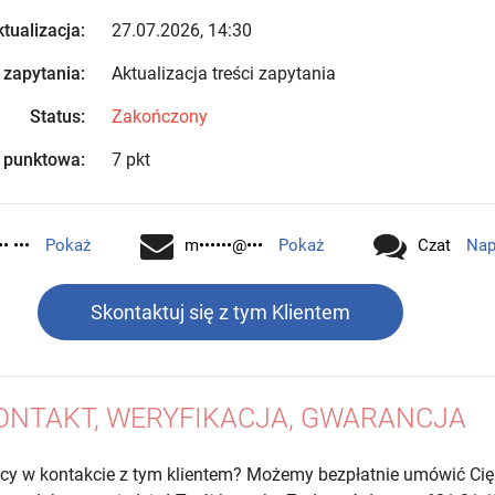
tualizacja:
27.07.2026, 14:30
 zapytania:
Aktualizacja treści zapytania
Status:
Zakończony
 punktowa:
7 pkt
•• •••
Pokaż
m••••••@•••
Pokaż
Czat
Nap
Skontaktuj się z tym Klientem
ONTAKT, WERYFIKACJA, GWARANCJA
cy w kontakcie z tym klientem? Możemy bezpłatnie umówić Cię