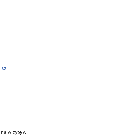
isz
 na wizytę w