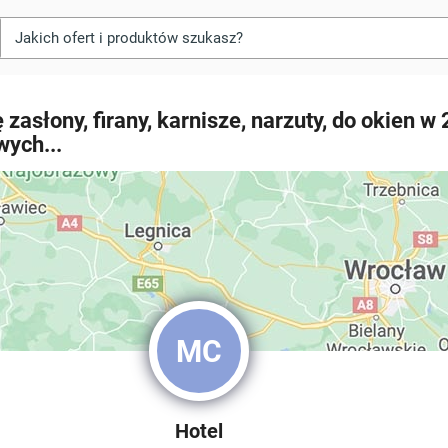
 zasłony, firany, karnisze, narzuty, do okien w
wych...
MC
Hotel