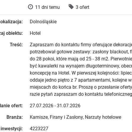
11 dni temu
3 ofert
okalizacja:
Dolnośląskie
aj obiektu:
Hotel
Treść:
Zapraszam do kontaktu firmy oferujące dekoracj
potrzebował gotowe zestawy: zasłony blackout, fi
do 28 pokoi, które mają od 25 - 38 m2. Pierwotni
być kawalerki na wynajem długoterminowy, obec
koncepcję na Hotel. W pierwszej kolejności: lipiec/
oddaje jedno piętro z 7 apartamentami, kolejne 
miejscach do końca br. Proszę o przesłanie ofer
razie pytań zapraszam do kontaktu telefoniczneg
anie ofert:
27.07.2026 - 31.07.2026
Branża:
Karnisze, Firany i Zasłony, Narzuty hotelowe
 inwestycji:
4223227