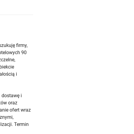
zukuję firmy,
otelowych 90
czelne,
biekcie
łością i
 dostawę i
tów oraz
nie ofert wraz
cznymi,
izacji. Termin