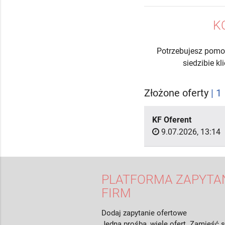
K
Potrzebujesz pomo
siedzibie k
Złożone oferty
| 1
KF Oferent
9.07.2026, 13:14
PLATFORMA ZAPYTAŃ
FIRM
Dodaj zapytanie ofertowe
Jedna prośba, wiele ofert. Zamieść s