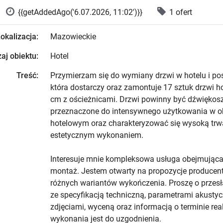
{{getAddedAgo('6.07.2026, 11:02')}}
1 ofert
okalizacja:
Mazowieckie
aj obiektu:
Hotel
Treść:
Przymierzam się do wymiany drzwi w hotelu i pos
która dostarczy oraz zamontuje 17 sztuk drzwi h
cm z ościeżnicami. Drzwi powinny być dźwiękosz
przeznaczone do intensywnego użytkowania w o
hotelowym oraz charakteryzować się wysoką trwa
estetycznym wykonaniem.
Interesuje mnie kompleksowa usługa obejmująca
montaż. Jestem otwarty na propozycje producen
różnych wariantów wykończenia. Proszę o przesła
ze specyfikacją techniczną, parametrami akusty
zdjęciami, wyceną oraz informacją o terminie real
wykonania jest do uzgodnienia.