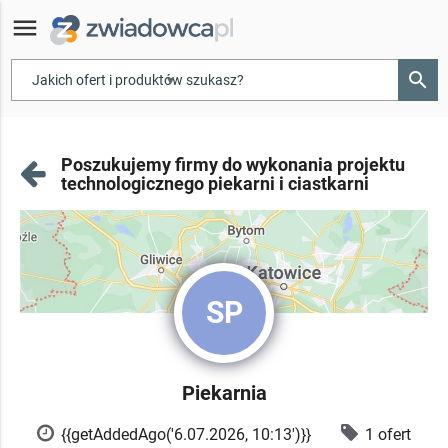
menu
search
▾
Poszukujemy firmy do wykonania projektu
technologicznego piekarni i ciastkarni
SP
Piekarnia
{{getAddedAgo('6.07.2026, 10:13')}}
1 ofert