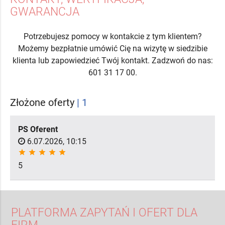
GWARANCJA
Potrzebujesz pomocy w kontakcie z tym klientem?
Możemy bezpłatnie umówić Cię na wizytę w siedzibie
klienta lub zapowiedzieć Twój kontakt. Zadzwoń do nas:
601 31 17 00.
Złożone oferty
| 1
PS Oferent
6.07.2026, 10:15
star
star
star
star
star
5
PLATFORMA ZAPYTAŃ I OFERT DLA