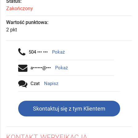
Status:
Zakończony
Wartość punktowa:
2 pkt
504 ••• •••
Pokaż
a••••••@•••
Pokaż
Czat
Napisz
Skontaktuj się z tym Klientem
KONTAKT, WERYFIKACJA,