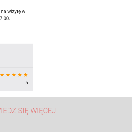
 na wizytę w
7 00.
star
star
star
star
star
5
IEDZ SIĘ WIĘCEJ