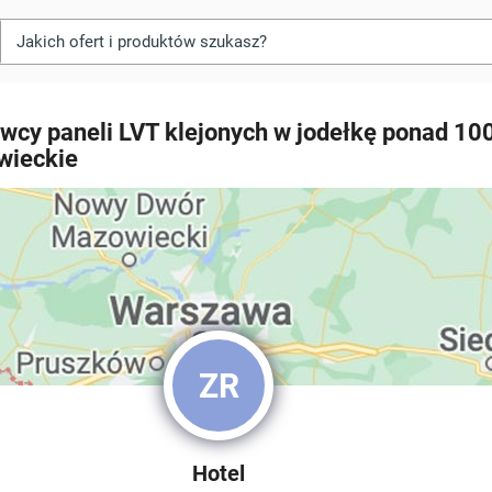
wcy paneli LVT klejonych w jodełkę ponad 10
wieckie
ZR
Hotel