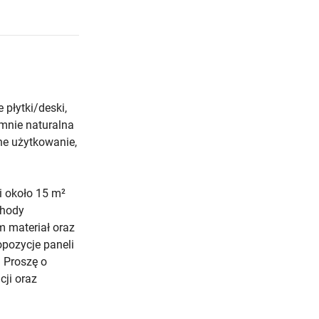
 płytki/deski,
 mnie naturalna
ne użytkowanie,
i około 15 m²
chody
m materiał oraz
opozycje paneli
. Proszę o
cji oraz