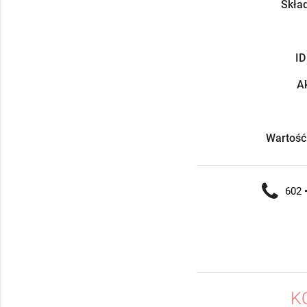
Skład
ID
Ak
Wartość
602 •
K