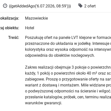
{{getAddedAgo('6.07.2026, 08:59')}}
2 ofert
okalizacja:
Mazowieckie
aj obiektu:
Hotel
Treść:
Poszukuję ofert na panele LVT klejone w formacie
przeznaczone do układania w jodełkę. Interesuje
kolorystyka oraz wysoka odporność na intensyw
odpowiednia do obiektów noclegowych.
Zakres realizacji obejmuje 3 pokoje o powierzchn
każdy, 1 pokój o powierzchni około 40 m² oraz s
zabiegowe. Proszę o przygotowanie oferty na sa
wariant z dostawą i montażem. Mile widziane pr
o podwyższonej odporności na ścieranie i wilgoć
przesłanie katalogów, próbek, cen, terminu realiza
warunków gwarancji.