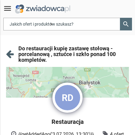
menu
search
▾
Do restauracji kupię zastawę stołową -
porcelanową , sztućce i szkło ponad 100
kompletów.
RD
Restauracja
{{getAddedAgo('3.07.2026, 13:30')}}
4 ofert