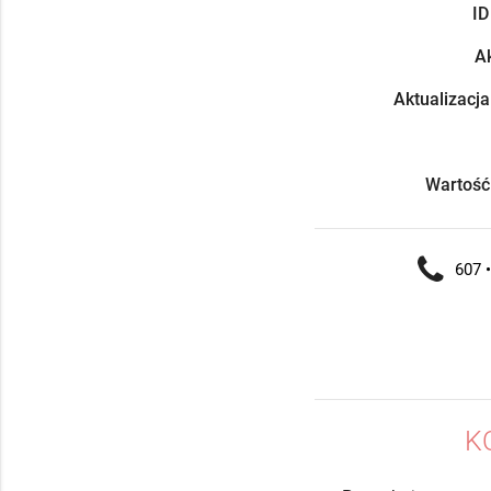
ID
Ak
Aktualizacja
Wartość
607 •
K