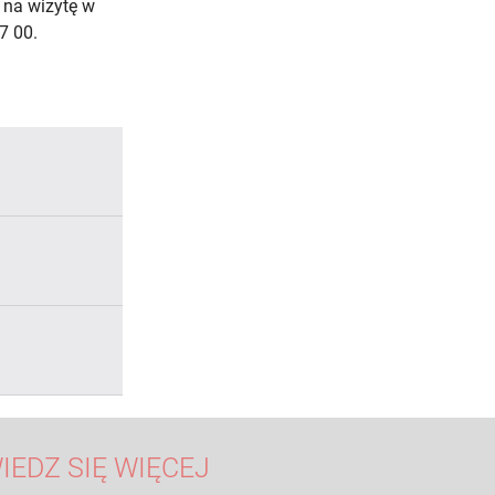
 na wizytę w
7 00.
IEDZ SIĘ WIĘCEJ