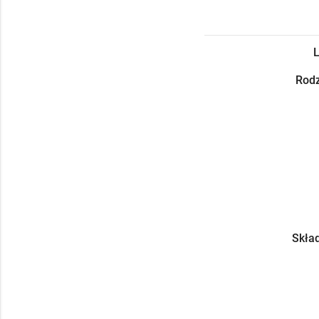
L
Rodz
Skład