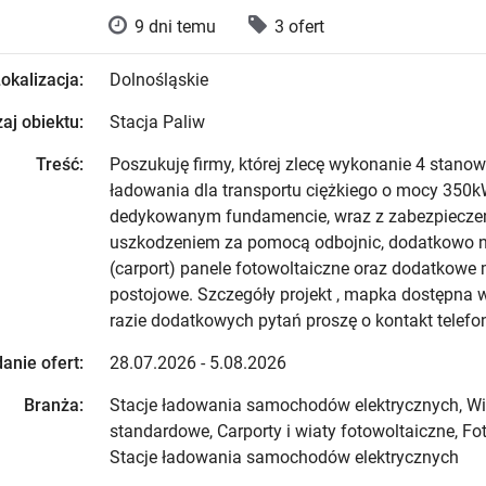
9 dni temu
3 ofert
okalizacja:
Dolnośląskie
aj obiektu:
Stacja Paliw
Treść:
Poszukuję firmy, której zlecę wykonanie 4 stano
ładowania dla transportu ciężkiego o mocy 350k
dedykowanym fundamencie, wraz z zabezpiecze
uszkodzeniem za pomocą odbojnic, dodatkowo 
(carport) panele fotowoltaiczne oraz dodatkowe 
postojowe. Szczegóły projekt , mapka dostępna 
razie dodatkowych pytań proszę o kontakt telefo
anie ofert:
28.07.2026 - 5.08.2026
Branża:
Stacje ładowania samochodów elektrycznych, Wi
standardowe, Carporty i wiaty fotowoltaiczne, Fo
Stacje ładowania samochodów elektrycznych