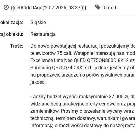
{{getAddedAgo('2.07.2026, 08:37')}}
0 ofert
okalizacja:
Śląskie
aj obiektu:
Restauracja
Treść:
Do nowo powstającej restauracji poszukujemy d
telewizorów 75 cali. Wstępnie interesują nas m
Excellence Line Neo QLED QE75QN800D 8K -2 szt
Samsung QE75Q74D 4K- szt., jednak jesteśmy ot
na propozycje urządzeń o porównywalnych param
jakości.
Łączny budżet wynosi maksymalnie 27 000 zł, dl
widziane będą atrakcyjne oferty cenowe oraz pro
zamienników. Prosimy o przesłanie wyceny wraz 
techniczną, terminem dostawy, warunkami gwara
informacją o możliwości dostawy do naszej resta