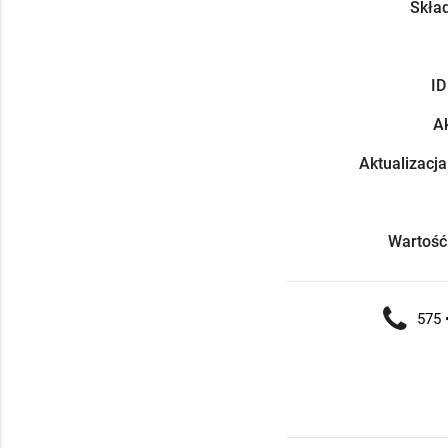
Skład
ID
Ak
Aktualizacja
Wartość
575 •