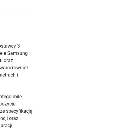
ostawcy 3
odele Samsung
. oraz
warci również
etrach i
atego mile
pozycje
ze specyfikacją
ncji oraz
uracji.