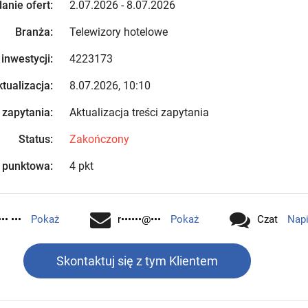
anie ofert:
2.07.2026 - 8.07.2026
Branża:
Telewizory hotelowe
 inwestycji:
4223173
tualizacja:
8.07.2026, 10:10
 zapytania:
Aktualizacja treści zapytania
Status:
Zakończony
 punktowa:
4 pkt
•• •••
Pokaż
r••••••@•••
Pokaż
Czat
Nap
Skontaktuj się z tym Klientem