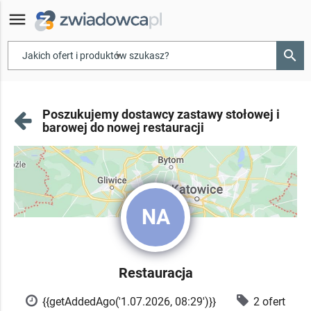
menu
search
▾
Poszukujemy dostawcy zastawy stołowej i
barowej do nowej restauracji
NA
Restauracja
{{getAddedAgo('1.07.2026, 08:29')}}
2 ofert