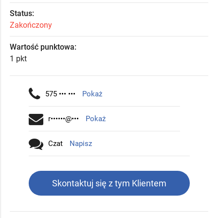
Status:
Zakończony
Wartość punktowa:
1 pkt
575 ••• •••
Pokaż
r••••••@•••
Pokaż
Czat
Napisz
Skontaktuj się z tym Klientem