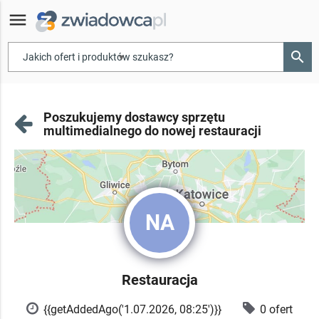
menu
search
▾
Poszukujemy dostawcy sprzętu
multimedialnego do nowej restauracji
NA
Restauracja
{{getAddedAgo('1.07.2026, 08:25')}}
0 ofert