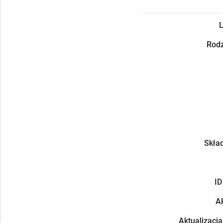
L
Rodz
Skład
ID
Ak
Aktualizacja