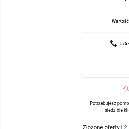
Wartość
575 •
K
Potrzebujesz pomo
siedzibie k
Złożone oferty
| 2