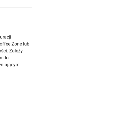
racji
offee Zone lub
ści. Zależy
m do
wniającym