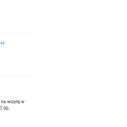
isz
 na wizytę w
7 00.