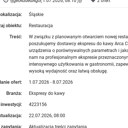
{{getAddedAgo('1.07.2026, 08:10')}}
2 ofert
okalizacja:
Śląskie
aj obiektu:
Restauracja
Treść:
W związku z planowanym otwarciem nowej restau
poszukujemy dostawcy ekspresu do kawy Arca C
urządzenia o porównywalnych parametrach i jako
nam na profesjonalnym ekspresie przeznaczony
intensywnego użytkowania w gastronomii, zape
wysoką wydajność oraz łatwą obsługę.
anie ofert:
1.07.2026 - 8.07.2026
Branża:
Ekspresy do kawy
 inwestycji:
4223156
tualizacja:
22.07.2026, 08:00
 zapytania:
Aktualizacja treści zapytania