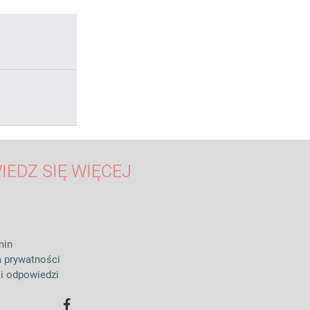
IEDZ SIĘ WIĘCEJ
min
a prywatności
 i odpowiedzi