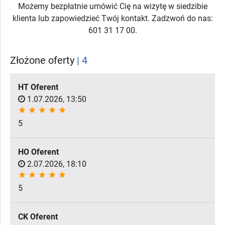
Możemy bezpłatnie umówić Cię na wizytę w siedzibie
klienta lub zapowiedzieć Twój kontakt. Zadzwoń do nas:
601 31 17 00.
Złożone oferty
| 4
HT Oferent
1.07.2026, 13:50
star
star
star
star
star
5
HO Oferent
2.07.2026, 18:10
star
star
star
star
star
5
CK Oferent