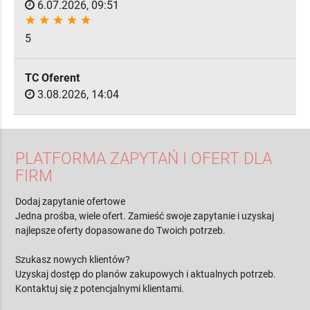
6.07.2026, 09:51
star
star
star
star
star
5
TC Oferent
3.08.2026, 14:04
PLATFORMA ZAPYTAŃ I OFERT DLA
FIRM
Dodaj zapytanie ofertowe
Jedna prośba, wiele ofert. Zamieść swoje zapytanie i uzyskaj
najlepsze oferty dopasowane do Twoich potrzeb.
Szukasz nowych klientów?
Uzyskaj dostęp do planów zakupowych i aktualnych potrzeb.
Kontaktuj się z potencjalnymi klientami.