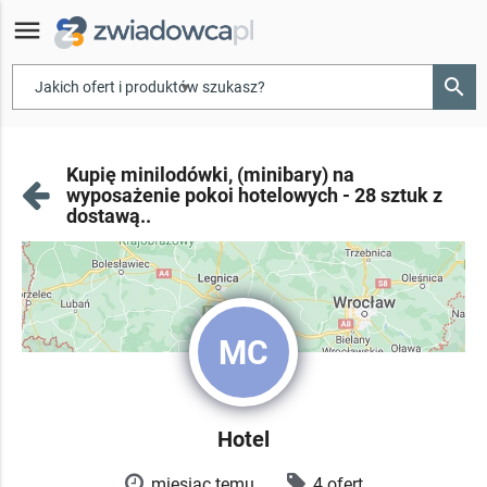
menu
search
▾
Kupię minilodówki, (minibary) na
wyposażenie pokoi hotelowych - 28 sztuk z
dostawą..
MC
Hotel
miesiąc temu
4 ofert