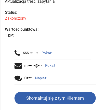
Aktualizacja treści zapytania
Status:
Zakończony
Wartość punktowa:
1 pkt
666 ••• •••
Pokaż
m••••••@•••
Pokaż
Czat
Napisz
Skontaktuj się z tym Klientem