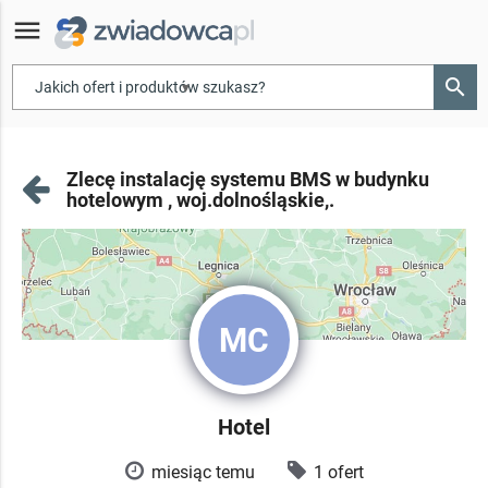
menu
search
▾
Zlecę instalację systemu BMS w budynku
hotelowym , woj.dolnośląskie,.
MC
Hotel
miesiąc temu
1 ofert