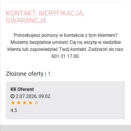
KONTAKT, WERYFIKACJA,
GWARANCJA
Potrzebujesz pomocy w kontakcie z tym klientem?
Możemy bezpłatnie umówić Cię na wizytę w siedzibie
klienta lub zapowiedzieć Twój kontakt. Zadzwoń do nas:
601 31 17 00.
Złożone oferty
| 1
KK Oferent
2.07.2026, 09:02
star
star
star
star
star_border
4.5