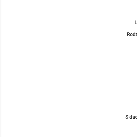
L
Rodz
Skład