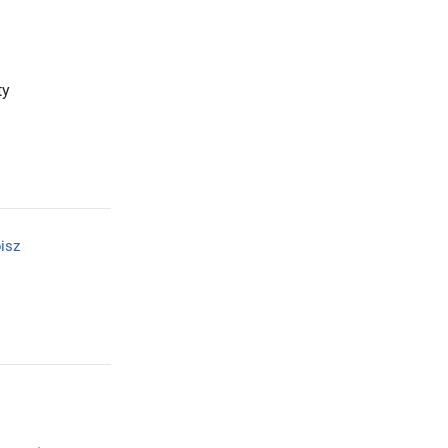
ty
isz