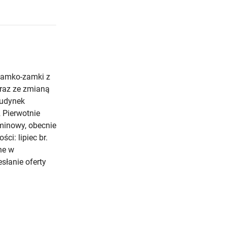
klamko-zamki z
raz ze zmianą
budynek
 Pierwotnie
minowy, obecnie
ci: lipiec br.
ne w
słanie oferty