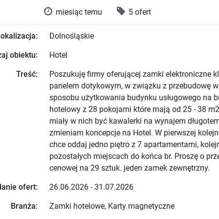
miesiąc temu
5 ofert
okalizacja:
Dolnośląskie
aj obiektu:
Hotel
Treść:
Poszukuję firmy oferującej zamki elektroniczne 
panelem dotykowym, w związku z przebudowę w
sposobu użytkowania budynku usługowego na 
hotelowy z 28 pokojami które mają od 25 - 38 m2
miały w nich być kawalerki na wynajem długoter
zmieniam koncepcje na Hotel. W pierwszej kolejnoś
chce oddaj jedno piętro z 7 apartamentami, kolej
pozostałych miejscach do końca br. Proszę o prze
cenowej na 29 sztuk. jeden zamek zewnętrzny.
anie ofert:
26.06.2026 - 31.07.2026
Branża:
Zamki hotelowe, Karty magnetyczne