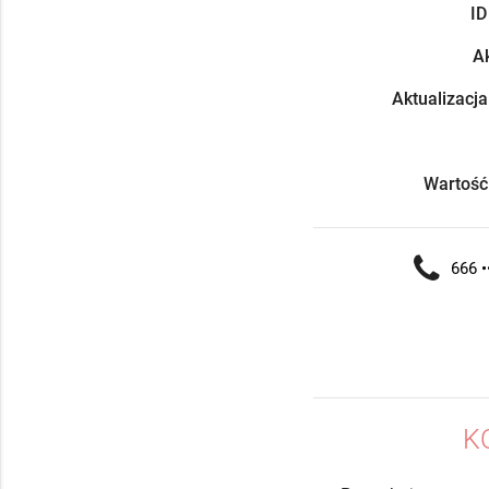
ID
Ak
Aktualizacja
Wartość
666 •
K