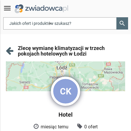
menu
search
▾
Zlecę wymianę klimatyzacji w trzech
pokojach hotelowych w Łodzi
CK
Hotel
miesiąc temu
0 ofert