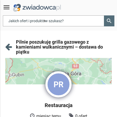
menu
search
▾
Pilnie poszukuję grilla gazowego z
kamieniami wulkanicznymi – dostawa do
piątku
PR
Restauracja
miesiąc temu
0 ofert