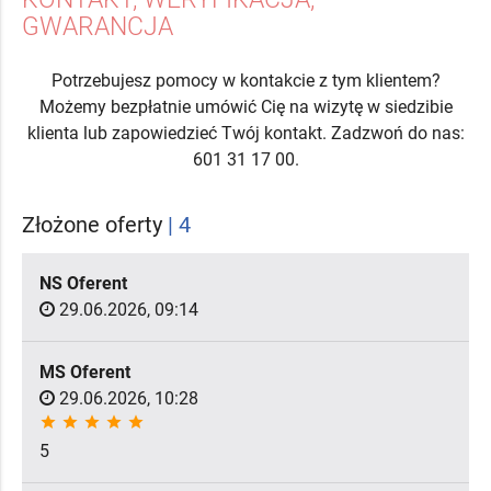
GWARANCJA
Potrzebujesz pomocy w kontakcie z tym klientem?
Możemy bezpłatnie umówić Cię na wizytę w siedzibie
klienta lub zapowiedzieć Twój kontakt. Zadzwoń do nas:
601 31 17 00.
Złożone oferty
| 4
NS Oferent
29.06.2026, 09:14
MS Oferent
29.06.2026, 10:28
star
star
star
star
star
5