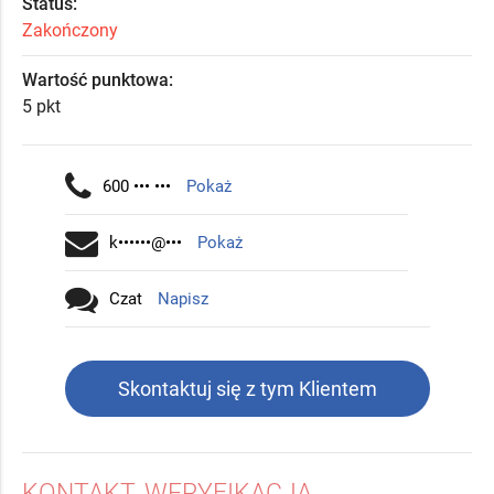
Status:
Zakończony
Wartość punktowa:
5 pkt
600 ••• •••
Pokaż
k••••••@•••
Pokaż
Czat
Napisz
Skontaktuj się z tym Klientem
KONTAKT, WERYFIKACJA,