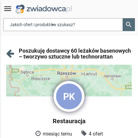
menu
search
▾
Poszukuję dostawcy 60 leżaków basenowych
– tworzywo sztuczne lub technorattan
PK
Restauracja
miesiąc temu
4 ofert