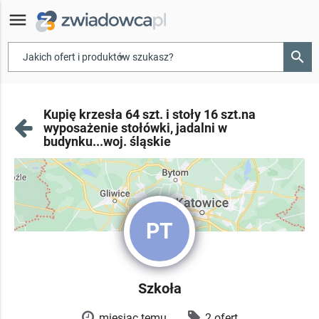
menu
search
▾
Kupię krzesła 64 szt. i stoły 16 szt.na
wyposażenie stołówki, jadalni w
budynku...woj. śląskie
PT
Szkoła
miesiąc temu
2 ofert