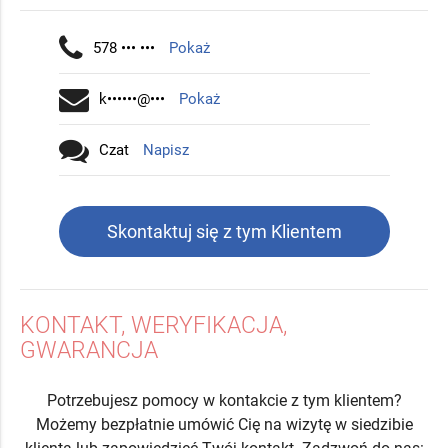
578 ••• •••
Pokaż
k••••••@•••
Pokaż
Czat
Napisz
Skontaktuj się z tym Klientem
KONTAKT, WERYFIKACJA,
GWARANCJA
Potrzebujesz pomocy w kontakcie z tym klientem?
Możemy bezpłatnie umówić Cię na wizytę w siedzibie