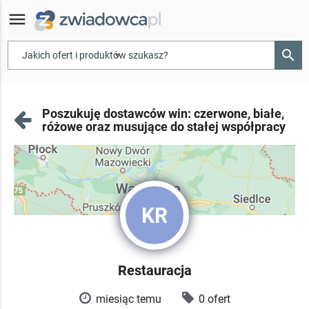
menu
search
▾
Poszukuję dostawców win: czerwone, białe,
różowe oraz musujące do stałej współpracy
KR
Restauracja
miesiąc temu
0 ofert