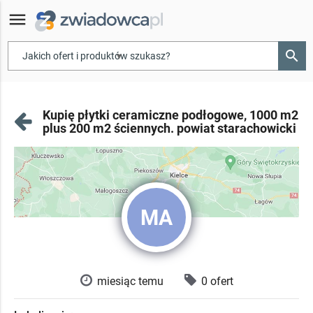
menu
search
▾
Kupię płytki ceramiczne podłogowe, 1000 m2
plus 200 m2 ściennych. powiat starachowicki
MA
miesiąc temu
0 ofert