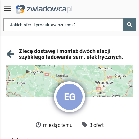
menu
search
▾
Zlecę dostawę i montaż dwóch stacji
szybkiego ładowania sam. elektrycznych.
EG
miesiąc temu
3 ofert