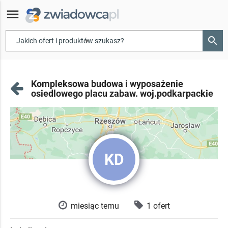
menu
search
▾
Kompleksowa budowa i wyposażenie
osiedlowego placu zabaw. woj.podkarpackie
KD
miesiąc temu
1 ofert