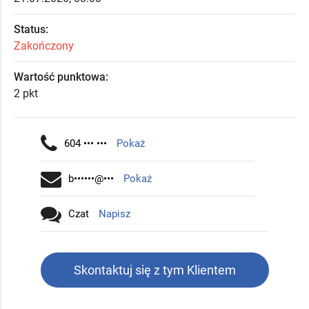
Status:
Zakończony
Wartość punktowa:
2 pkt
604 ••• •••
Pokaż
b••••••@•••
Pokaż
Czat
Napisz
Skontaktuj się z tym Klientem