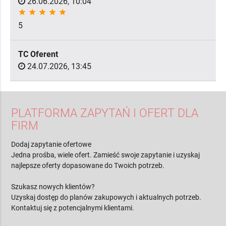
26.06.2026, 10:04
star
star
star
star
star
5
TC Oferent
24.07.2026, 13:45
PLATFORMA ZAPYTAŃ I OFERT DLA
FIRM
Dodaj zapytanie ofertowe
Jedna prośba, wiele ofert. Zamieść swoje zapytanie i uzyskaj
najlepsze oferty dopasowane do Twoich potrzeb.
Szukasz nowych klientów?
Uzyskaj dostęp do planów zakupowych i aktualnych potrzeb.
Kontaktuj się z potencjalnymi klientami.