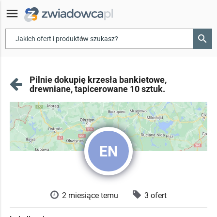
menu
search
▾
Pilnie dokupię krzesła bankietowe,
drewniane, tapicerowane 10 sztuk.
EN
2 miesiące temu
3 ofert