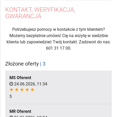
KONTAKT, WERYFIKACJA,
GWARANCJA
Potrzebujesz pomocy w kontakcie z tym klientem?
Możemy bezpłatnie umówić Cię na wizytę w siedzibie
klienta lub zapowiedzieć Twój kontakt. Zadzwoń do nas:
601 31 17 00.
Złożone oferty
| 3
MS Oferent
24.06.2026, 11:34
star
star
star
star
star
5
MR Oferent