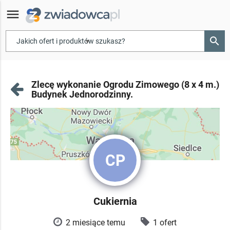
menu
search
▾
Zlecę wykonanie Ogrodu Zimowego (8 x 4 m.)
Budynek Jednorodzinny.
CP
Cukiernia
2 miesiące temu
1 ofert