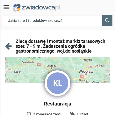
menu
search
▾
Zlecę dostawę i montaż markiz tarasowych
szer. 7 - 9 m. Zadaszenia ogródka
gastronomicznego. woj.dolnośląskie
KL
Restauracja
2 miesiące temu
1 ofert