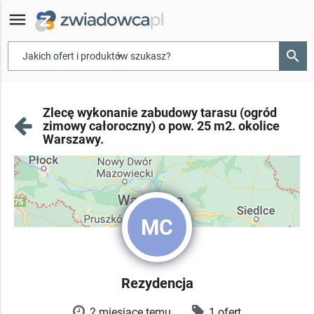
menu
search
▾
Zlecę wykonanie zabudowy tarasu (ogród
zimowy całoroczny) o pow. 25 m2. okolice
Warszawy.
MC
Rezydencja
2 miesiące temu
1 ofert