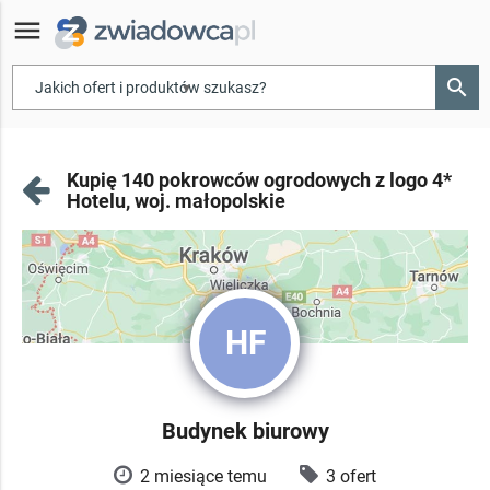
menu
search
▾
Kupię 140 pokrowców ogrodowych z logo 4*
Hotelu, woj. małopolskie
HF
Budynek biurowy
2 miesiące temu
3 ofert