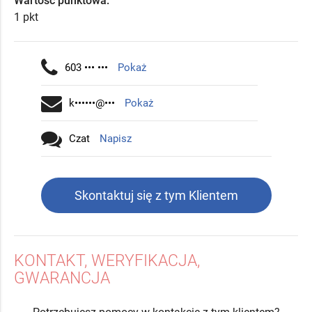
Wartość punktowa:
1 pkt
603 ••• •••
Pokaż
k••••••@•••
Pokaż
Czat
Napisz
Skontaktuj się z tym Klientem
KONTAKT, WERYFIKACJA,
GWARANCJA