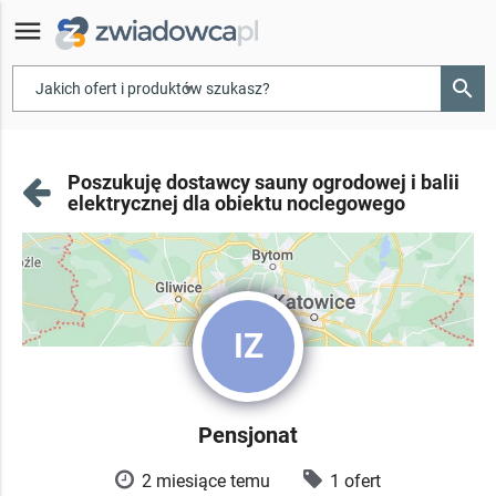
menu
search
▾
Poszukuję dostawcy sauny ogrodowej i balii
elektrycznej dla obiektu noclegowego
IZ
Pensjonat
2 miesiące temu
1 ofert