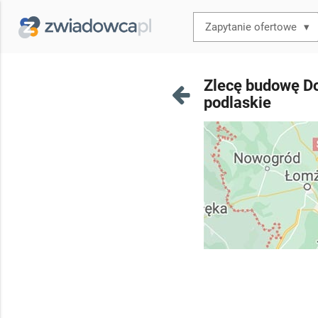
▾
Zlecę budowę D
podlaskie