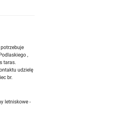
 potrzebuje
Podlaskiego ,
s taras.
ntaktu udzielę
ec br.
 letniskowe -