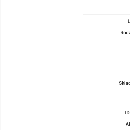
L
Rodz
Skład
ID
Ak