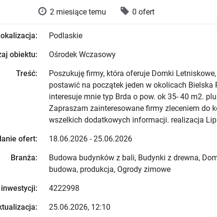
2 miesiące temu
0 ofert
okalizacja:
Podlaskie
aj obiektu:
Ośrodek Wczasowy
Treść:
Poszukuję firmy, która oferuje Domki Letniskowe,
postawić na początek jeden w okolicach Bielska 
interesuje mnie typ Brda o pow. ok 35- 40 m2. plu
Zapraszam zainteresowane firmy zleceniem do ko
wszelkich dodatkowych informacji. realizacja Lipi
anie ofert:
18.06.2026 - 25.06.2026
Branża:
Budowa budynków z bali, Budynki z drewna, Domy
budowa, produkcja, Ogrody zimowe
 inwestycji:
4222998
tualizacja:
25.06.2026, 12:10