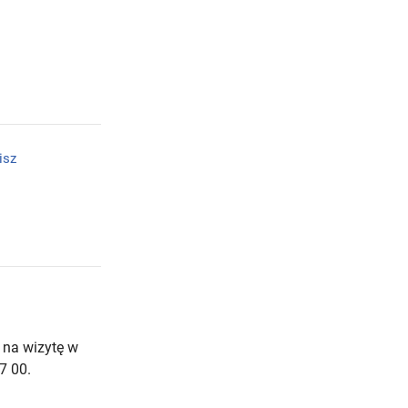
isz
 na wizytę w
7 00.