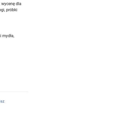
z wycenę dla
gi, próbki
i mydła,
isz