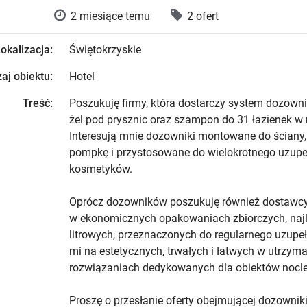
2 miesiące temu
2 ofert
okalizacja:
Świętokrzyskie
aj obiektu:
Hotel
Treść:
Poszukuję firmy, która dostarczy system dozown
żel pod prysznic oraz szampon do 31 łazienek w
Interesują mnie dozowniki montowane do ściany
pompkę i przystosowane do wielokrotnego uzupe
kosmetyków.
Oprócz dozowników poszukuję również dostawc
w ekonomicznych opakowaniach zbiorczych, najle
litrowych, przeznaczonych do regularnego uzupeł
mi na estetycznych, trwałych i łatwych w utrzym
rozwiązaniach dedykowanych dla obiektów nocl
Proszę o przesłanie oferty obejmującej dozowniki