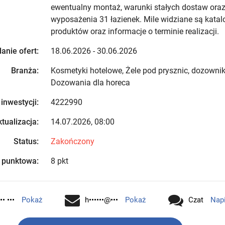
ewentualny montaż, warunki stałych dostaw ora
wyposażenia 31 łazienek. Mile widziane są katalo
produktów oraz informacje o terminie realizacji.
anie ofert:
18.06.2026 - 30.06.2026
Branża:
Kosmetyki hotelowe, Żele pod prysznic, dozownik
Dozowania dla horeca
 inwestycji:
4222990
tualizacja:
14.07.2026, 08:00
Status:
Zakończony
 punktowa:
8 pkt
•• •••
Pokaż
h••••••@•••
Pokaż
Czat
Nap