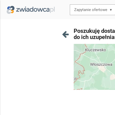
▾
Poszukuję dost
do ich uzupełni