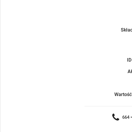
Skład
ID
Ak
Wartość
664 •