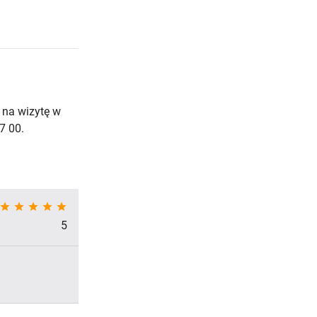
 na wizytę w
7 00.
star
star
star
star
star
5