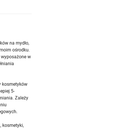
ików na mydło,
 moim ośrodku.
, wyposażone w
łniania
y kosmetyków
piej 5-
niania. Zależy
aniu
egowych.
, kosmetyki,