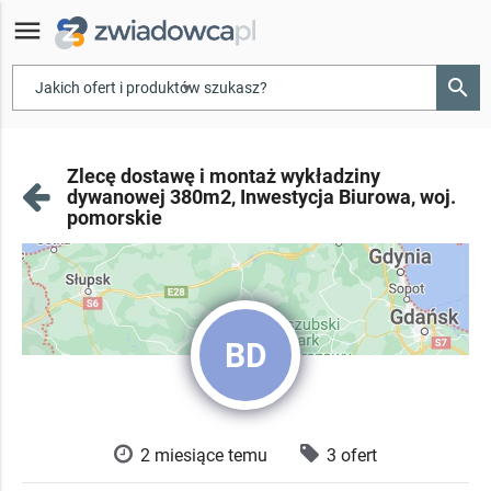
menu
search
▾
Zlecę dostawę i montaż wykładziny
dywanowej 380m2, Inwestycja Biurowa, woj.
pomorskie
BD
2 miesiące temu
3 ofert