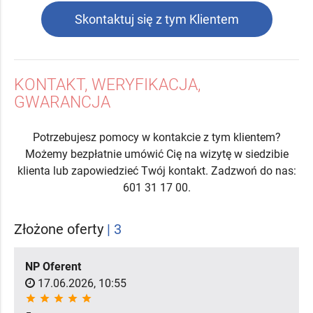
Skontaktuj się z tym Klientem
KONTAKT, WERYFIKACJA,
GWARANCJA
Potrzebujesz pomocy w kontakcie z tym klientem?
Możemy bezpłatnie umówić Cię na wizytę w siedzibie
klienta lub zapowiedzieć Twój kontakt. Zadzwoń do nas:
601 31 17 00.
Złożone oferty
| 3
NP Oferent
17.06.2026, 10:55
star
star
star
star
star