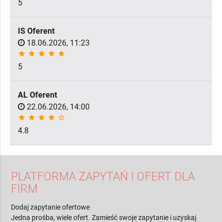
5
IS Oferent
18.06.2026, 11:23
star
star
star
star
star
5
AL Oferent
22.06.2026, 14:00
star
star
star
star
star_border
4.8
PLATFORMA ZAPYTAŃ I OFERT DLA
FIRM
Dodaj zapytanie ofertowe
Jedna prośba, wiele ofert. Zamieść swoje zapytanie i uzyskaj