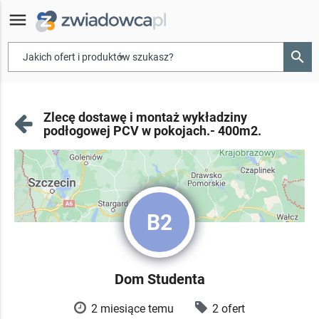
menu
search
▾
Zlecę dostawę i montaż wykładziny
podłogowej PCV w pokojach.- 400m2.
B2
Dom Studenta
2 miesiące temu
2 ofert