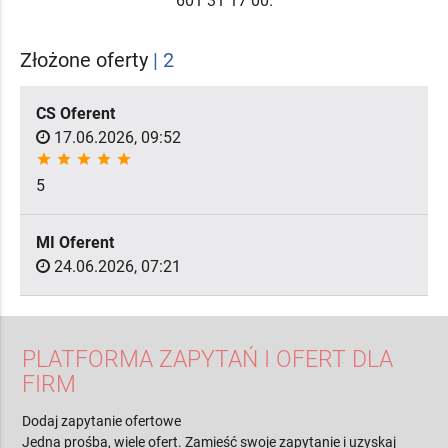
601 31 17 00.
Złożone oferty
| 2
CS Oferent
17.06.2026, 09:52
star
star
star
star
star
5
MI Oferent
24.06.2026, 07:21
PLATFORMA ZAPYTAŃ I OFERT DLA
FIRM
Dodaj zapytanie ofertowe
Jedna prośba, wiele ofert. Zamieść swoje zapytanie i uzyskaj