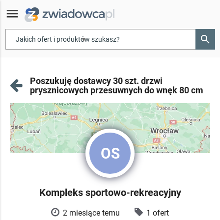
menu
search
▾
Poszukuję dostawcy 30 szt. drzwi
prysznicowych przesuwnych do wnęk 80 cm
OS
Kompleks sportowo-rekreacyjny
2 miesiące temu
1 ofert