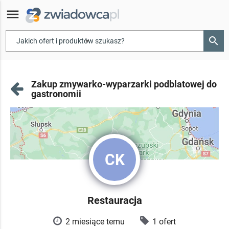
menu
search
▾
Zakup zmywarko-wyparzarki podblatowej do
gastronomii
CK
Restauracja
2 miesiące temu
1 ofert