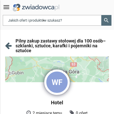
menu
search
▾
Pilny zakup zastawy stołowej dla 100 osób–
szklanki, sztućce, karafki i pojemniki na
sztućce
WF
Hotel
2 miesiące temu
0 ofert