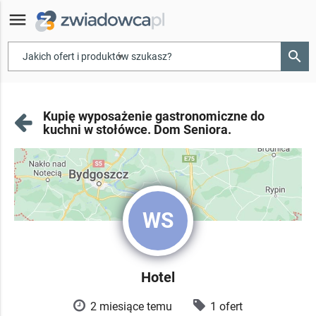
menu
search
▾
Kupię wyposażenie gastronomiczne do
kuchni w stołówce. Dom Seniora.
WS
Hotel
2 miesiące temu
1 ofert