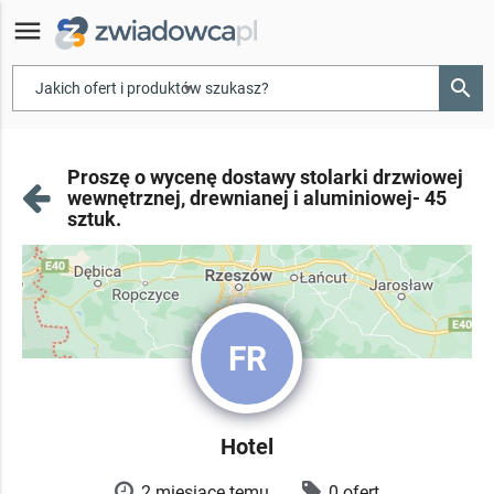
menu
search
▾
Proszę o wycenę dostawy stolarki drzwiowej
wewnętrznej, drewnianej i aluminiowej- 45
sztuk.
FR
Hotel
2 miesiące temu
0 ofert