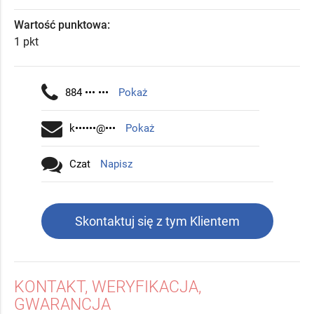
Wartość punktowa:
1 pkt
884 ••• •••
Pokaż
k••••••@•••
Pokaż
Czat
Napisz
Skontaktuj się z tym Klientem
KONTAKT, WERYFIKACJA,
GWARANCJA