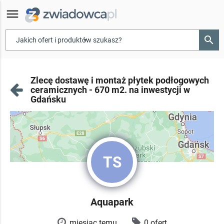
menu
search
▾
Zlecę dostawę i montaż płytek podłogowych
ceramicznych - 670 m2. na inwestycji w
Gdańsku
TS
Aquapark
miesiąc temu
0 ofert