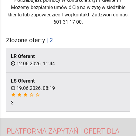
Potrzebujesz pomocy w kontakcie z tym klientem?
Możemy bezpłatnie umówić Cię na wizytę w siedzibie
klienta lub zapowiedzieć Twój kontakt. Zadzwoń do nas:
601 31 17 00.
Złożone oferty
| 2
LR Oferent
12.06.2026, 11:44
LS Oferent
19.06.2026, 08:19
star
star
star
star_border
star_border
3
PLATFORMA ZAPYTAŃ I OFERT DLA