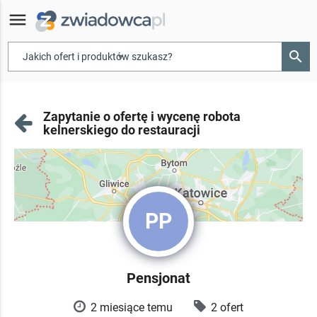
menu
search
▾
Zapytanie o ofertę i wycenę robota
kelnerskiego do restauracji
PP
Pensjonat
2 miesiące temu
2 ofert