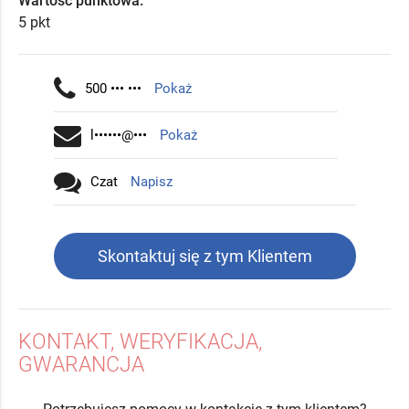
Wartość punktowa:
5 pkt
500 ••• •••
Pokaż
l••••••@•••
Pokaż
Czat
Napisz
Skontaktuj się z tym Klientem
KONTAKT, WERYFIKACJA,
GWARANCJA