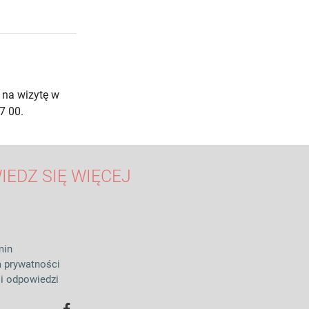
 na wizytę w
7 00.
IEDZ SIĘ WIĘCEJ
min
a prywatności
 i odpowiedzi