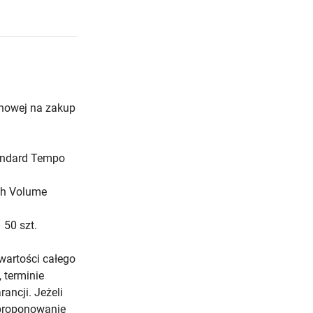
enowej na zakup
andard Tempo
gh Volume
50 szt.
wartości całego
 terminie
ancji. Jeżeli
aproponowanie