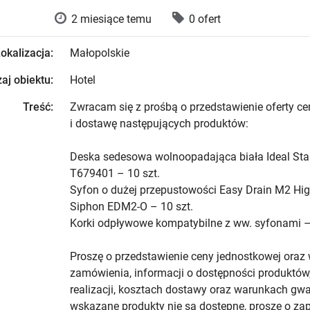
2 miesiące temu
0 ofert
okalizacja:
Małopolskie
aj obiektu:
Hotel
Treść:
Zwracam się z prośbą o przedstawienie oferty c
i dostawę następujących produktów:
Deska sedesowa wolnoopadająca biała Ideal St
T679401 – 10 szt.
Syfon o dużej przepustowości Easy Drain M2 Hi
Siphon EDM2-O – 10 szt.
Korki odpływowe kompatybilne z ww. syfonami – 
Proszę o przedstawienie ceny jednostkowej oraz 
zamówienia, informacji o dostępności produktów,
realizacji, kosztach dostawy oraz warunkach gwar
wskazane produkty nie są dostępne, proszę o z