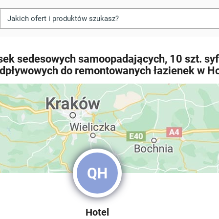
esek sedesowych samoopadających, 10 szt. sy
odpływowych do remontowanych łazienek w Ho
QH
Hotel