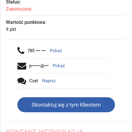
Status:
Zakończony
Wartość punktowa:
9 pkt
785 ••• •••
Pokaż
p••••••@•••
Pokaż
Czat
Napisz
Skontaktuj się z tym Klientem