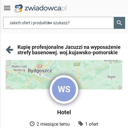
menu
search
▾
Kupię profesjonalne Jacuzzi na wyposażenie
strefy basenowej. woj.kujawsko-pomorskie
WS
Hotel
2 miesiące temu
1 ofert