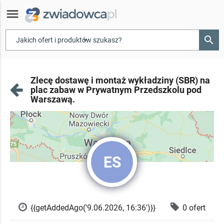
menu
search
▾
Zlecę dostawę i montaż wykładziny (SBR) na
plac zabaw w Prywatnym Przedszkolu pod
Warszawą.
ES
{{getAddedAgo('9.06.2026, 16:36')}}
0 ofert