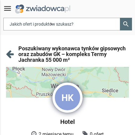
menu
search
▾
Poszukiwany wykonawca tynków gipsowych
oraz zabudów GK – kompleks Termy
Jachranka 55 000 m²
HK
Hotel
2 miesiące temu
0 ofert