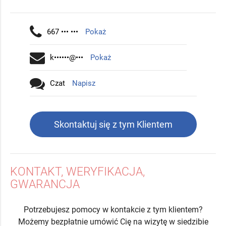
667 ••• •••
Pokaż
k••••••@•••
Pokaż
Czat
Napisz
Skontaktuj się z tym Klientem
KONTAKT, WERYFIKACJA,
GWARANCJA
Potrzebujesz pomocy w kontakcie z tym klientem?
Możemy bezpłatnie umówić Cię na wizytę w siedzibie